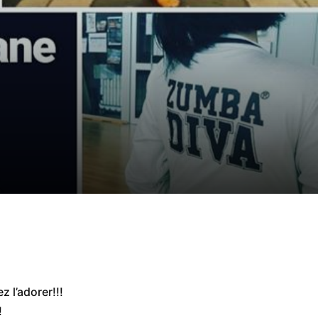
z l’adorer!!!
!